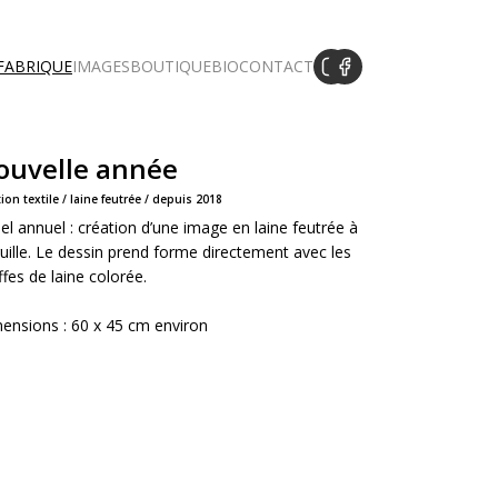
 FABRIQUE
IMAGES
BOUTIQUE
BIO
CONTACT
ouvelle année
tion textile / laine feutrée / depuis 2018
uel annuel : création d’une image en laine feutrée à
iguille. Le dessin prend forme directement avec les
ffes de laine colorée.
ensions : 60 x 45 cm environ