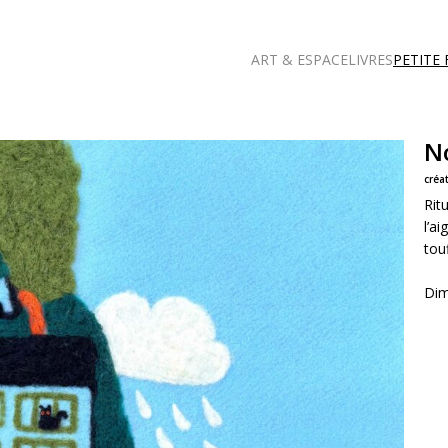
ART & ESPACE
LIVRES
PETITE
N
créa
Rit
l’a
tou
Dim