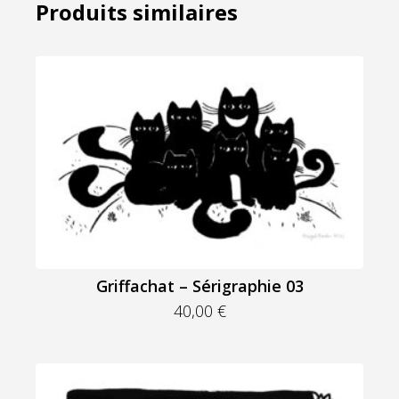
Sérigraphie
Produits similaires
02
Griffachat – Sérigraphie 03
40,00
€