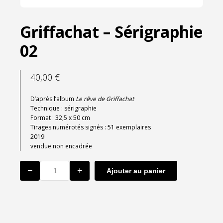
Griffachat – Sérigraphie
02
40,00
€
D’après l’album
Le rêve de Griffachat
Technique : sérigraphie
Format : 32,5 x 50 cm
Tirages numérotés signés : 51 exemplaires
2019
vendue non encadrée
−
+
Ajouter au panier
quantité
de
Griffachat
-