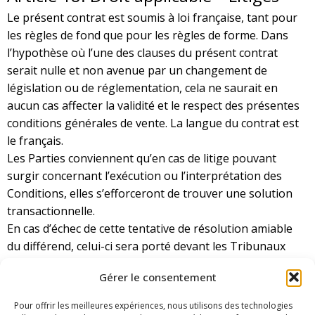
Le présent contrat est soumis à loi française, tant pour
les règles de fond que pour les règles de forme. Dans
l’hypothèse où l’une des clauses du présent contrat
serait nulle et non avenue par un changement de
législation ou de réglementation, cela ne saurait en
aucun cas affecter la validité et le respect des présentes
conditions générales de vente. La langue du contrat est
le français.
Les Parties conviennent qu’en cas de litige pouvant
surgir concernant l’exécution ou l’interprétation des
Conditions, elles s’efforceront de trouver une solution
transactionnelle.
En cas d’échec de cette tentative de résolution amiable
du différend, celui-ci sera porté devant les Tribunaux
d’Albi. REFERE OU PAR REQUETE.
Gérer le consentement
La dernière mise à jour des conditions de ventes date du
01-04-2019.
Pour offrir les meilleures expériences, nous utilisons des technologies